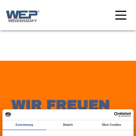
SEITENFUSS
WIR FREUEN
UNS
Zustimmung
Details
Über Cookies
AUF IHRE