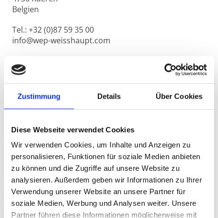
Belgien
Tel.: +32 (0)87 59 35 00
info@wep-weisshaupt.com
Geschäftsführer:
Tim de Toledo Sommerlath
Reiner A. Weisshaupt
Zustimmung
Details
Über Cookies
V.A.T.: BE 0402 476 457
Diese Webseite verwendet Cookies
© Copyright 2026 – Alle Rechte vorbehalten
Wir verwenden Cookies, um Inhalte und Anzeigen zu
personalisieren, Funktionen für soziale Medien anbieten
zu können und die Zugriffe auf unsere Website zu
analysieren. Außerdem geben wir Informationen zu Ihrer
Verwendung unserer Website an unsere Partner für
soziale Medien, Werbung und Analysen weiter. Unsere
Partner führen diese Informationen möglicherweise mit