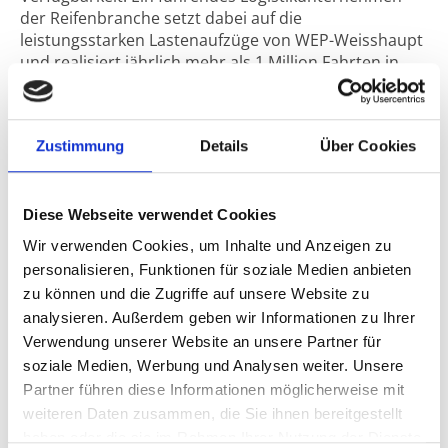
der Reifenbranche setzt dabei auf die
leistungsstarken Lastenaufzüge von WEP-Weisshaupt
und realisiert jährlich mehr als 1 Million Fahrten in
seinen bundesweiten Logistikzentren.
Im gesamten Bundesgebiet sorgen WEP-Weisshaupt
Zustimmung
Details
Über Cookies
Lastenaufzüge für einen reibungslosen Materialfluss.
Täglich werden tausende Reifen, Felgen und
Logistikgüter effizient zwischen Lager- und
Diese Webseite verwendet Cookies
Kommissionierungsebenen transportiert.
Wir verwenden Cookies, um Inhalte und Anzeigen zu
Die robuste Bauweise, hohe Tragfähigkeit und
personalisieren, Funktionen für soziale Medien anbieten
zuverlässige Verfügbarkeit machen WEP-Weisshaupt
zu können und die Zugriffe auf unsere Website zu
zu einem starken Partner für die Logistikbranche.
analysieren. Außerdem geben wir Informationen zu Ihrer
Besonders in automatisierten Reifenlagern und
Verwendung unserer Website an unsere Partner für
Distributionszentren gewährleisten die
soziale Medien, Werbung und Analysen weiter. Unsere
Aufzugsanlagen eine optimale Performance und
Partner führen diese Informationen möglicherweise mit
unterstützen nachhaltige Logistikprozesse. Mit über 1
weiteren Daten zusammen, die Sie ihnen bereitgestellt
Million Fahrten pro Jahr beweisen die Lastenaufzüge
haben oder die sie im Rahmen Ihrer Nutzung der Dienste
von WEP-Weisshaupt ihre Leistungsfähigkeit unter